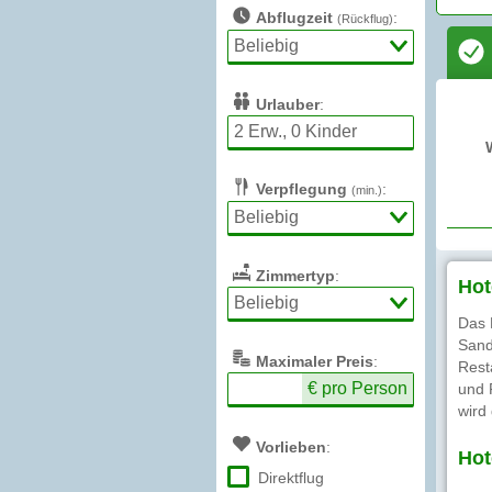
Abflugzeit
:
(Rückflug)
Urlauber
:
Verpflegung
:
(min.)
Zimmertyp
:
Hot
Das 
Sand
Max
imaler
Preis
:
Rest
€ pro Person
und 
wird
Vorlieben
:
Hot
Direktflug