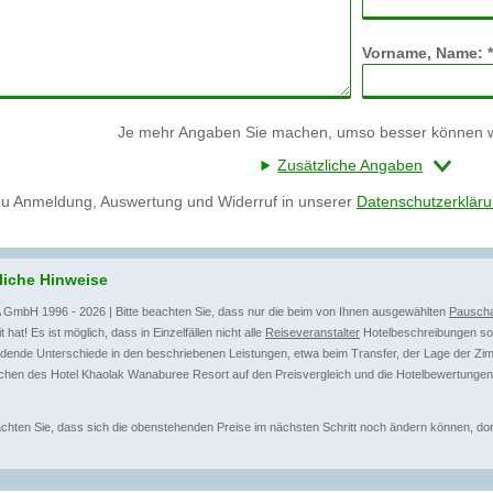
Vorname, Name: *
Je mehr Angaben Sie machen, umso besser können wi
Zusätzliche Angaben
zu Anmeldung, Auswertung und Widerruf in unserer
Datenschutzerklär
liche Hinweise
 GmbH 1996 - 2026 | Bitte beachten Sie, dass nur die beim von Ihnen ausgewählten
Pauscha
t hat! Es ist möglich, dass in Einzelfällen nicht alle
Reiseveranstalter
Hotelbeschreibungen sow
dende Unterschiede in den beschriebenen Leistungen, etwa beim Transfer, der Lage der Zim
chen des Hotel Khaolak Wanaburee Resort auf den Preisvergleich und die Hotelbewertungen
achten Sie, dass sich die obenstehenden Preise im nächsten Schritt noch ändern können, dort 
.