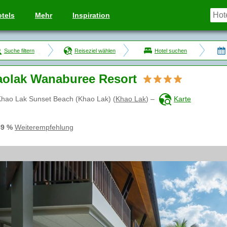
tels
Mehr
Inspiration
Suche filtern
Reiseziel wählen
Hotel suchen
olak Wanaburee Resort
Khao Lak Sunset Beach (Khao Lak)
(
Khao Lak
)
–
Karte
89 %
Weiterempfehlung