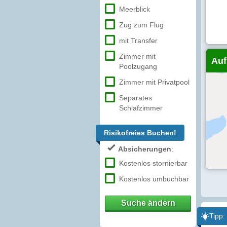
Meerblick
Zug zum Flug
mit Transfer
Zimmer mit
Auf
Poolzugang
Zimmer mit Privatpool
Separates
Schlafzimmer
Risikofreies Buchen!
Absicherungen
:
Kostenlos stornierbar
Kostenlos umbuchbar
Suche ändern
Tipp: