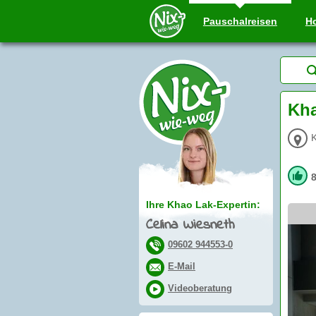
Pauschal
reisen
Ho
Kha
Ihre Khao Lak-Expertin:
Celina Wiesneth
09602 944553-0
E-Mail
Videoberatung