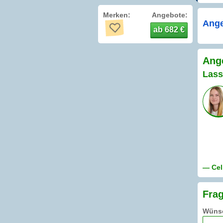
Merken:
Angebote:
Ange
ab 682 €
Ang
Lass
— Cel
Frag
Wünsc