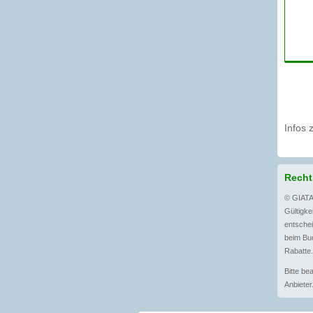
Infos 
Recht
© GIATA
Gültigkei
entschei
beim Bu
Rabatte.
Bitte be
Anbieter