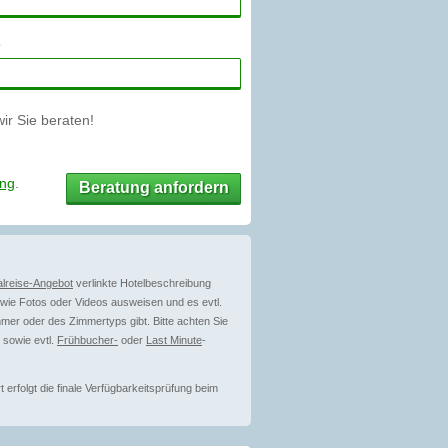
r Sie beraten!
ung
.
Beratung anfordern
lreise-Angebot
verlinkte Hotelbeschreibung
ie Fotos oder Videos ausweisen und es evtl.
mer oder des Zimmertyps gibt. Bitte achten Sie
 sowie evtl.
Frühbucher-
oder
Last Minute
-
erfolgt die finale Verfügbarkeitsprüfung beim