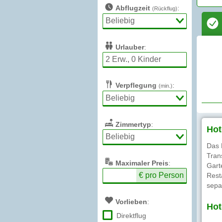
Abflugzeit
:
(Rückflug)
Urlauber
:
Verpflegung
:
(min.)
Zimmertyp
:
Hot
Das 
Tran
Max
imaler
Preis
:
Gart
€ pro Person
Rest
sepa
Vorlieben
:
Hot
Direktflug