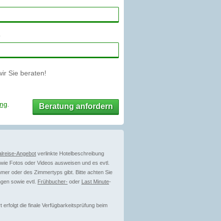
r Sie beraten!
ung
.
Beratung anfordern
lreise-Angebot
verlinkte Hotelbeschreibung
ie Fotos oder Videos ausweisen und es evtl.
mer oder des Zimmertyps gibt. Bitte achten Sie
gen sowie evtl.
Frühbucher-
oder
Last Minute
-
erfolgt die finale Verfügbarkeitsprüfung beim