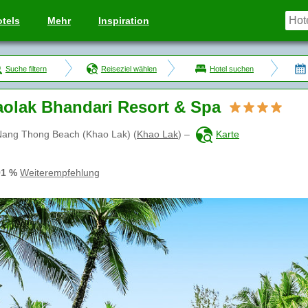
tels
Mehr
Inspiration
Suche filtern
Reiseziel wählen
Hotel suchen
olak Bhandari Resort & Spa
Nang Thong Beach (Khao Lak)
(
Khao Lak
)
–
Karte
91 %
Weiterempfehlung