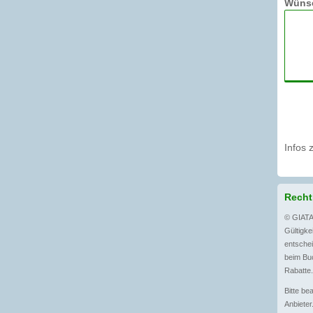
Wünsc
Infos 
Recht
© GIATA
Gültigkei
entschei
beim Buc
Rabatte.
Bitte be
Anbieter