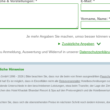
he & Vorstellungen: *
E-Mail: *
Vorname, Name: *
Je mehr Angaben Sie machen, umso besser können wi
Zusätzliche Angaben
zu Anmeldung, Auswertung und Widerruf in unserer
Datenschutzerklär
liche Hinweise
 GmbH 1996 - 2026 | Bitte beachten Sie, dass nur die beim von Ihnen ausgewählten
Pauscha
t hat! Es ist möglich, dass in Einzelfällen nicht alle
Reiseveranstalter
Hotelbeschreibungen sow
dende Unterschiede in den beschriebenen Leistungen, etwa beim Transfer, der Lage der Zim
hen des Hotel Khaolak Bhandari Resort & Spa auf den Preisvergleich und die Hotelbewertun
achten Sie, dass sich die obenstehenden Preise im nächsten Schritt noch ändern können, dort 
.