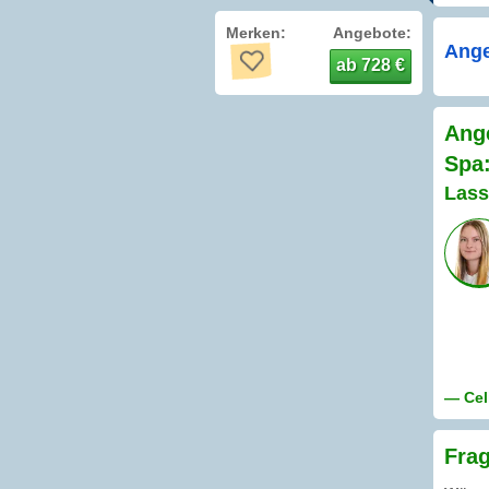
Merken:
Angebote:
Ange
ab 728 €
Ange
Spa
Lass
— Cel
Frag