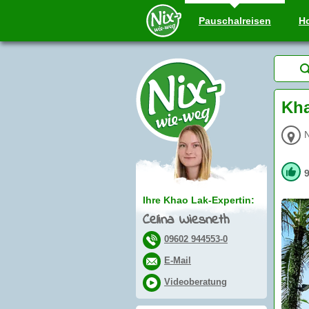
Pauschal
reisen
Ho
Kha
Ihre Khao Lak-Expertin:
Celina Wiesneth
09602 944553-0
E-Mail
Videoberatung