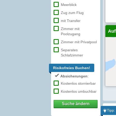
Meerblick
Zug zum Flug
mit Transfer
Zimmer mit
Auf
Poolzugang
Zimmer mit Privatpool
Separates
Schlafzimmer
Risikofreies Buchen!
Absicherungen
:
Kostenlos stornierbar
Kostenlos umbuchbar
Suche ändern
Tipp: