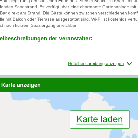
Hotel liegt ruhig am südlichen Ende des "Sunset Beach" in Khao Lak un
llenden Sandstrand. Es verfügt über eine charmante Gartenanlage mit 
 Bar direkt am Strand. Die Gäste können zwischen verschiedenen kom
alle mit Balkon oder Terrasse ausgestattet sind. Wi-Fi ist kostenlos v
ist nach kurzem Spaziergang erreichbar.
elbeschreibungen der Veranstalter:
Hotelbeschreibung anzeigen
 Karte anzeigen