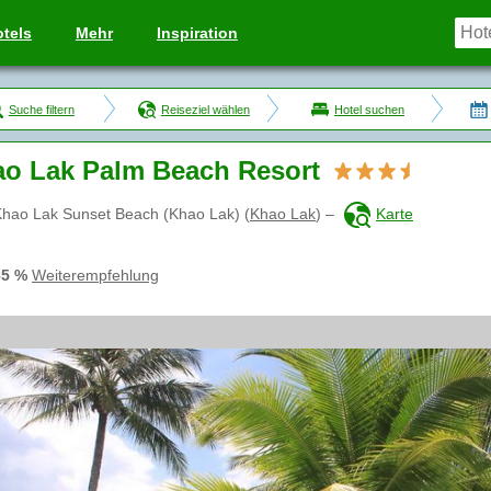
tels
Mehr
Inspiration
Suche filtern
Reiseziel wählen
Hotel suchen
o Lak Palm Beach Resort
Khao Lak Sunset Beach (Khao Lak)
(
Khao Lak
)
–
Karte
85 %
Weiterempfehlung