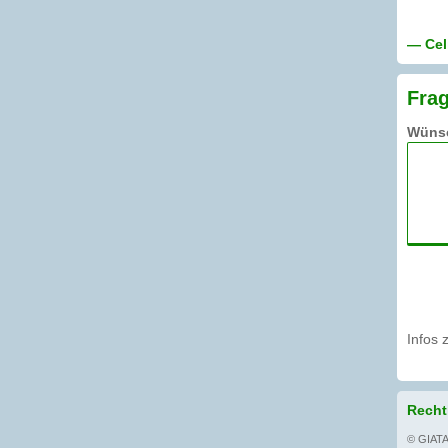
— Cel
Frag
Wünsc
Infos 
Recht
© GIATA