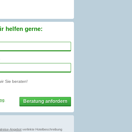
r helfen gerne:
r Sie beraten!
ung
.
Beratung anfordern
lreise-Angebot
verlinkte Hotelbeschreibung