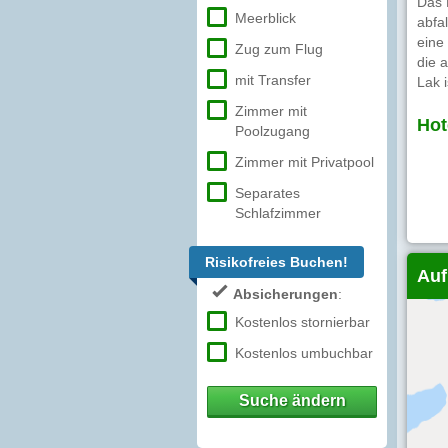
Das 
Meerblick
abfa
eine
Zug zum Flug
die 
mit Transfer
Lak 
Zimmer mit
Hot
Poolzugang
Zimmer mit Privatpool
Separates
Schlafzimmer
Risikofreies Buchen!
Auf
Absicherungen
:
Kostenlos stornierbar
Kostenlos umbuchbar
Suche ändern