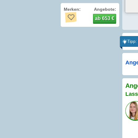
Merken:
Angebote:
ab 653 €
Tipp:
Ange
Ang
Lass