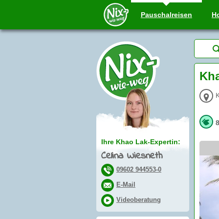
Pauschal
reisen
Ho
Kha
Ihre Khao Lak-Expertin:
Celina Wiesneth
09602 944553-0
E-Mail
Videoberatung