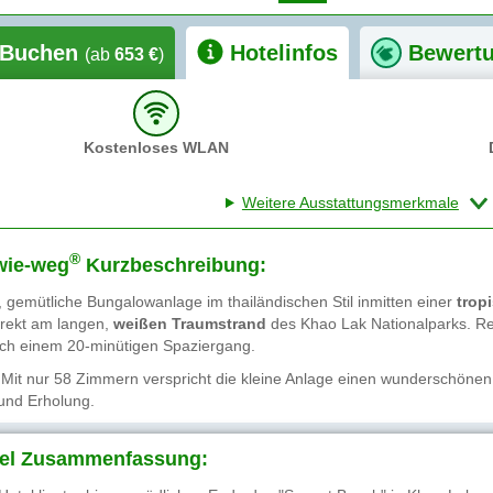
Buchen
Hotelinfos
Bewert
(ab
653 €
)
Kostenloses WLAN
Weitere Ausstattungsmerkmale
®
wie-weg
Kurzbeschreibung:
, gemütliche Bungalowanlage im thailändischen Stil inmitten einer
trop
direkt am langen,
weißen Traumstrand
des Khao Lak Nationalparks. Re
ch einem 20-minütigen Spaziergang.
Mit nur 58 Zimmern verspricht die kleine Anlage einen wunderschöne
und Erholung.
el Zusammenfassung: