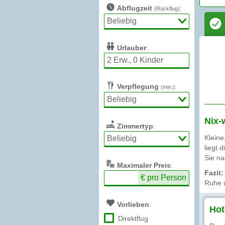
Abflugzeit
:
(Rückflug)
Urlauber
:
Verpflegung
:
(min.)
Nix-
Zimmertyp
:
Kleine
liegt 
Sie na
Max
imaler
Preis
:
Fazit:
€ pro Person
Ruhe 
Vorlieben
:
Hot
Direktflug