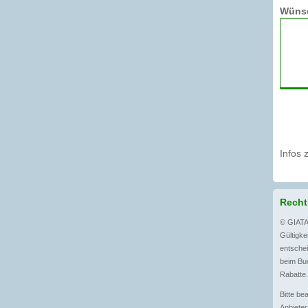
Wünsc
Infos 
Recht
© GIATA
Gültigkei
entschei
beim Buc
Rabatte.
Bitte be
Anbieter