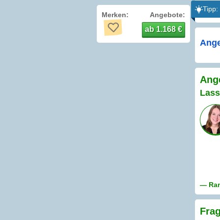
Tipp:
Merken:
Angebote:
ab 1.168 €
Ange
Ange
Lass
— Ram
Frag