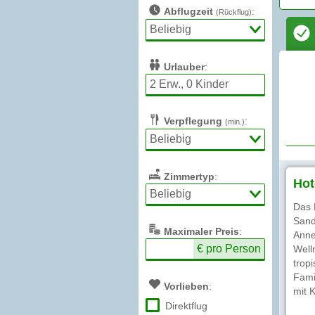
Abflugzeit
:
(Rückflug)
Urlauber
:
Verpflegung
:
(min.)
Zimmertyp
:
Hot
Das 
Sand
Max
imaler
Preis
:
Anne
€ pro Person
Well
trop
Fami
Vorlieben
:
mit 
Direktflug