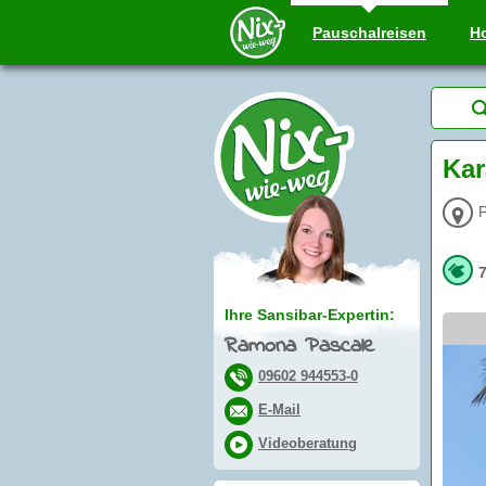
Pauschal
reisen
Ho
Kar
P
Ihre Sansibar-Expertin:
Ramona Pascale
09602 944553-0
E-Mail
Videoberatung