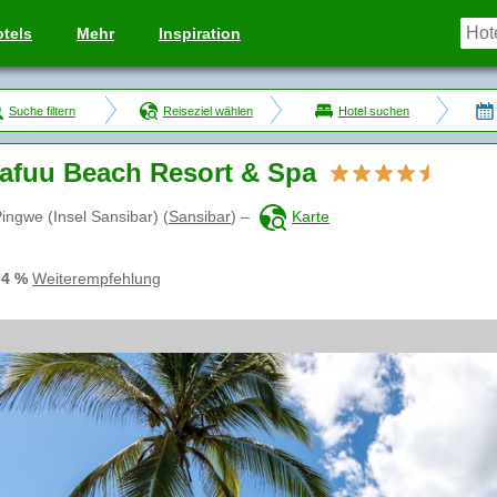
tels
Mehr
Inspiration
Suche filtern
Reiseziel wählen
Hotel suchen
afuu Beach Resort & Spa
ingwe (Insel Sansibar)
(
Sansibar
)
–
Karte
74 %
Weiterempfehlung