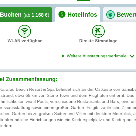
Buchen
Hotelinfos
Bewer
(ab
1.168 €
)
WLAN verfügbar
Direkte Strandlage
Weitere Ausstattungsmerkmale
el Zusammenfassung:
Karafuu Beach Resort & Spa befindet sich an der Ostküste von Sansibar
strand, etwa 65 km von Stone Town und dem Flughafen entfernt. Das Ho
hmlichkeiten wie 3 Pools, verschiedene Restaurants und Bars, eine u
nessausstattung sowie einen großen Garten. Es gibt zahlreiche Zimm
ischen Garten bis zu großen Suiten und Villen mit direktem Meerblick, a
lienfreundliche Einrichtungen wie ein Kinderspielplatz und Kinderpool
Kindern.