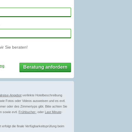
r Sie beraten!
ung
.
Beratung anfordern
lreise-Angebot
verlinkte Hotelbeschreibung
ie Fotos oder Videos ausweisen und es evtl.
mer oder des Zimmertyps gibt. Bitte achten Sie
n sowie evtl.
Frühbucher-
oder
Last Minute
-
erfolgt die finale Verfügbarkeitsprüfung beim