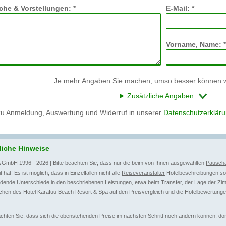
he & Vorstellungen: *
E-Mail: *
Vorname, Name: *
Je mehr Angaben Sie machen, umso besser können wi
Zusätzliche Angaben
zu Anmeldung, Auswertung und Widerruf in unserer
Datenschutzerklär
liche Hinweise
 GmbH 1996 - 2026 | Bitte beachten Sie, dass nur die beim von Ihnen ausgewählten
Pauscha
t hat! Es ist möglich, dass in Einzelfällen nicht alle
Reiseveranstalter
Hotelbeschreibungen sow
dende Unterschiede in den beschriebenen Leistungen, etwa beim Transfer, der Lage der Zim
hen des Hotel Karafuu Beach Resort & Spa auf den Preisvergleich und die Hotelbewertunge
achten Sie, dass sich die obenstehenden Preise im nächsten Schritt noch ändern können, dort 
.