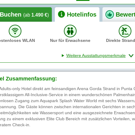
Buchen
Hotelinfos
Bewer
(ab
1.490 €
)
ostenloses WLAN
Nur für Erwachsene
Direkte Stran
Weitere Ausstattungsmerkmale
el Zusammenfassung:
Adults-only Hotel direkt am feinsandigen Arena Gorda Strand in Punta C
erstklassigem All-Inclusive-Service in einem wunderschönen Palmenhain.
enlosen Zugang zum Aquapark Splash Water World mit sechs Wasserruts
pannung. Die Gäste können zwischen internationalen Gerichten in sech
zeitmöglichkeiten wie Wassersport und eine ausgezeichnete Erwachse
ng zu einem exklusiven Elite Club Bereich mit zusätzlichen Vorteilen
ratem Check-in.