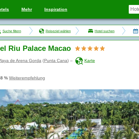
tels
Mehr
Inspiration
Suche filtern
Reiseziel wählen
Hotel suchen
el Riu Palace Macao
laya de Arena Gorda
(
Punta Cana
)
–
Karte
88 %
Weiterempfehlung