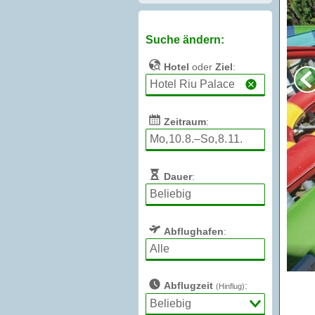
Suche ändern:
Hotel
oder
Ziel
:
Zeitraum
:
Dauer
:
Abflughafen
:
Abflugzeit
:
(Hinflug)