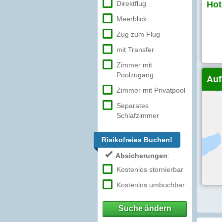
Direktflug
Hot
Meerblick
Zug zum Flug
mit Transfer
Zimmer mit
Poolzugang
Auf
Zimmer mit Privatpool
Separates
Schlafzimmer
Risikofreies Buchen!
Absicherungen
:
Kostenlos stornierbar
Kostenlos umbuchbar
Suche ändern