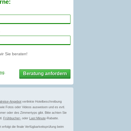
rne:
r Sie beraten!
ung
.
Beratung anfordern
lreise-Angebot
verlinkte Hotelbeschreibung
ie Fotos oder Videos ausweisen und es evtl.
mer oder des Zimmertyps gibt. Bitte achten Sie
tl.
Frühbucher-
oder
Last Minute
-Rabatte.
erfolgt die finale Verfügbarkeitsprüfung beim