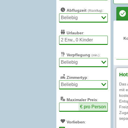
Abflugzeit
:
(Rückflug)
Urlauber
:
K
Verpflegung
:
(min.)
Hot
Zimmertyp
:
Das 
mit 
kost
Max
imaler
Preis
:
Ents
€ pro Person
Frei
Zuga
sepa
Vorlieben
: