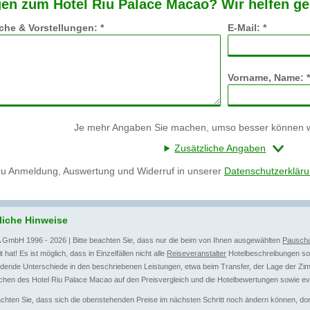
en zum Hotel Riu Palace Macao? Wir helfen ge
he & Vorstellungen: *
E-Mail: *
Vorname, Name: *
Je mehr Angaben Sie machen, umso besser können wi
Zusätzliche Angaben
zu Anmeldung, Auswertung und Widerruf in unserer
Datenschutzerklär
liche Hinweise
 GmbH 1996 - 2026 | Bitte beachten Sie, dass nur die beim von Ihnen ausgewählten
Pauscha
t hat! Es ist möglich, dass in Einzelfällen nicht alle
Reiseveranstalter
Hotelbeschreibungen sow
dende Unterschiede in den beschriebenen Leistungen, etwa beim Transfer, der Lage der Zim
hen des Hotel Riu Palace Macao auf den Preisvergleich und die Hotelbewertungen sowie ev
achten Sie, dass sich die obenstehenden Preise im nächsten Schritt noch ändern können, dort 