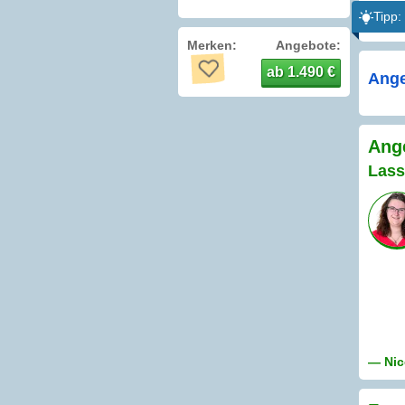
Tipp:
Merken:
Angebote:
ab 1.490 €
Ange
Ange
Lass
— Nic