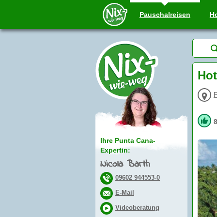
Pauschal
reisen
Ho
Hot
P
Ihre Punta Cana-
Expertin:
Nicola Barth
09602 944553-0
E-Mail
Videoberatung