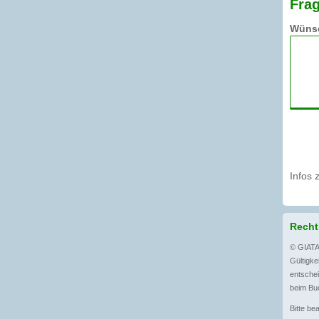
Frag
Wünsc
Infos 
Recht
© GIATA
Gültigkei
entschei
beim Buc
Bitte be