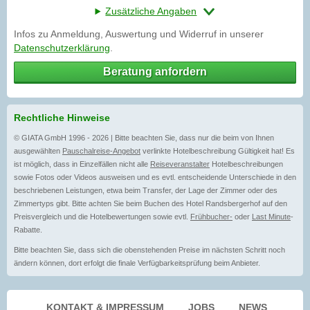
Zusätzliche Angaben
Infos zu Anmeldung, Auswertung und Widerruf in unserer
Datenschutzerklärung
.
Beratung anfordern
Rechtliche Hinweise
© GIATA GmbH 1996 - 2026 | Bitte beachten Sie, dass nur die beim von Ihnen
ausgewählten
Pauschalreise-Angebot
verlinkte Hotelbeschreibung Gültigkeit hat! Es
ist möglich, dass in Einzelfällen nicht alle
Reiseveranstalter
Hotelbeschreibungen
sowie Fotos oder Videos ausweisen und es evtl. entscheidende Unterschiede in den
beschriebenen Leistungen, etwa beim Transfer, der Lage der Zimmer oder des
Zimmertyps gibt. Bitte achten Sie beim Buchen des Hotel Randsbergerhof auf den
Preisvergleich und die Hotelbewertungen sowie evtl.
Frühbucher-
oder
Last Minute
-
Rabatte.
Bitte beachten Sie, dass sich die obenstehenden Preise im nächsten Schritt noch
ändern können, dort erfolgt die finale Verfügbarkeitsprüfung beim Anbieter.
KONTAKT & IMPRESSUM
JOBS
NEWS