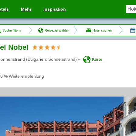
tels
Mehr
Inspiration
Suche filtern
Reiseziel wählen
Hotel suchen
el Nobel
Sonnenstrand
(
Bulgarien: Sonnenstrand
)
–
Karte
88 %
Weiterempfehlung