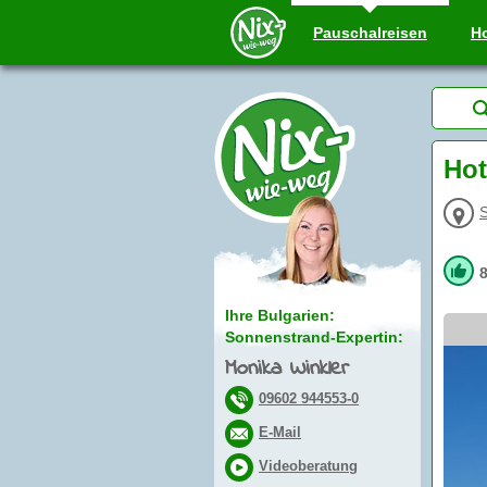
Pauschal
reisen
Ho
Hot
Ihre Bulgarien:
Sonnenstrand-Expertin:
Monika Winkler
09602 944553-0
E-Mail
Videoberatung