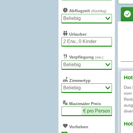
Abflugzeit
:
(Rückflug)
Urlauber
:
Verpflegung
:
(min.)
Hot
Zimmertyp
:
Das 
vom 
Rest
Max
imaler
Preis
:
ausg
€ pro Person
dive
Hot
Vorlieben
: