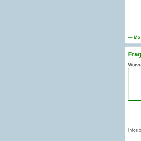
— Mon
Frag
Wünsc
Infos 