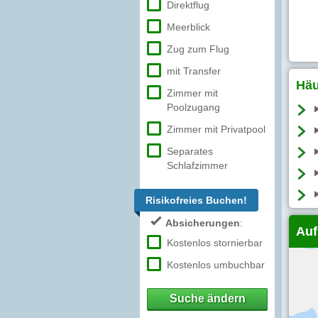
Direktflug
Meerblick
Zug zum Flug
mit Transfer
Häu
Zimmer mit
Poolzugang
Zimmer mit Privatpool
Separates
Schlafzimmer
Risikofreies Buchen!
Absicherungen
:
Auf
Kostenlos stornierbar
Kostenlos umbuchbar
Suche ändern