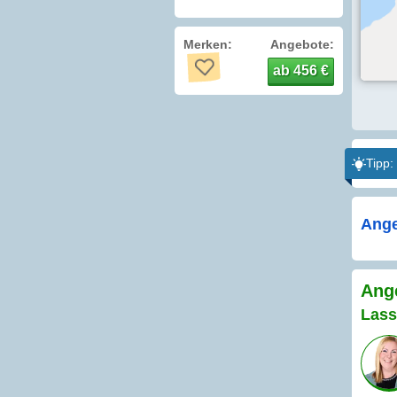
Merken:
Angebote:
ab 456 €
Tipp:
Ange
Ange
Lass