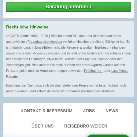
Beratung anfordern
Rechtliche Hinweise
© GIATA GmbH 1996 - 2026 | Bitte beachten Sie, dass nur die beim von Ihnen
ausgewählten
Pauschalreise-Angebot
verlinkte Hotelbeschreibung Gültigkeit hat! Es
ist möglich, dass in Einzelfällen nicht alle
Reiseveranstalter
Hotelbeschreibungen
sowie Fotos oder Videos ausweisen und es evtl. entscheidende Unterschiede in den
beschriebenen Leistungen, etwa beim Transfer, der Lage der Zimmer oder des
Zimmertyps gibt. Bitte achten Sie beim Buchen des Hotel Algarve Casino auf den
Preisvergleich und die Hotelbewertungen sowie evtl.
Frühbucher-
oder
Last Minute
-
Rabatte.
Bitte beachten Sie, dass sich die obenstehenden Preise im nächsten Schritt noch
ändern können, dort erfolgt die finale Verfügbarkeitsprüfung beim Anbieter.
KONTAKT & IMPRESSUM
JOBS
NEWS
ÜBER UNS
REISEBÜRO WEIDEN