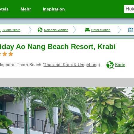
tels
Mehr
Inspiration
Suche filtern
Reiseziel wählen
Hotel suchen
iday Ao Nang Beach Resort, Krabi
Nopparat Thara Beach
(
Thailand: Krabi & Umgebung
)
–
Karte