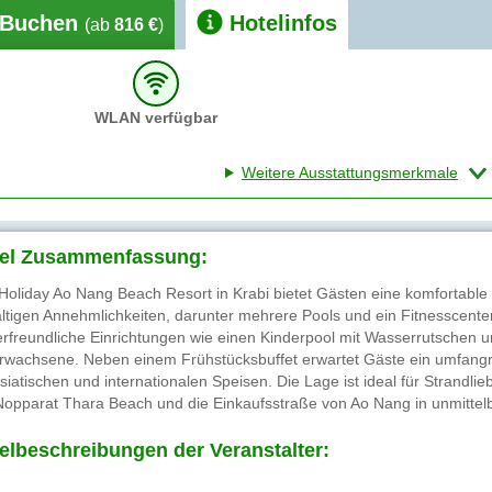
Buchen
Hotelinfos
(ab
816 €
)
WLAN verfügbar
Weitere Ausstattungsmerkmale
el Zusammenfassung:
Holiday Ao Nang Beach Resort in Krabi bietet Gästen eine komfortable 
fältigen Annehmlichkeiten, darunter mehrere Pools und ein Fitnesscente
erfreundliche Einrichtungen wie einen Kinderpool mit Wasserrutschen un
Erwachsene. Neben einem Frühstücksbuffet erwartet Gäste ein umfang
asiatischen und internationalen Speisen. Die Lage ist ideal für Strandl
Nopparat Thara Beach und die Einkaufsstraße von Ao Nang in unmittelb
elbeschreibungen der Veranstalter: