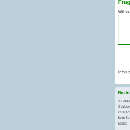
Frag
Wünsc
Infos 
Recht
© GIATA
Gültigkei
entschei
beim Buc
Minute
-