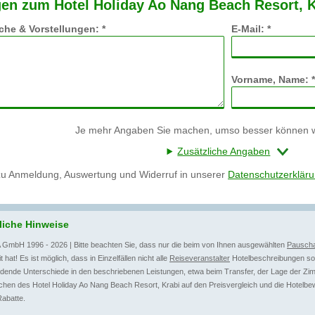
en zum Hotel Holiday Ao Nang Beach Resort, K
he & Vorstellungen: *
E-Mail: *
Vorname, Name: *
Je mehr Angaben Sie machen, umso besser können wi
Zusätzliche Angaben
zu Anmeldung, Auswertung und Widerruf in unserer
Datenschutzerklär
liche Hinweise
 GmbH 1996 - 2026 | Bitte beachten Sie, dass nur die beim von Ihnen ausgewählten
Pauscha
t hat! Es ist möglich, dass in Einzelfällen nicht alle
Reiseveranstalter
Hotelbeschreibungen sow
dende Unterschiede in den beschriebenen Leistungen, etwa beim Transfer, der Lage der Zim
hen des Hotel Holiday Ao Nang Beach Resort, Krabi auf den Preisvergleich und die Hotelbe
Rabatte.