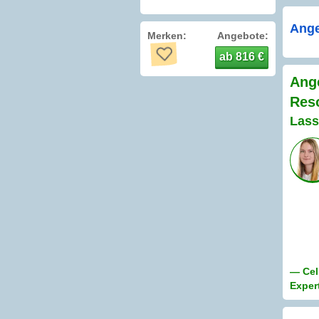
Ange
Merken:
Angebote:
ab 816 €
Ang
Reso
Lass
— Cel
Exper