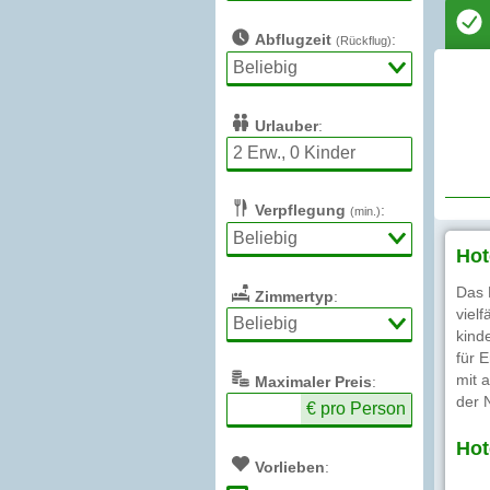
Abflugzeit
:
(Rückflug)
Urlauber
:
Verpflegung
:
(min.)
Hot
Das 
Zimmertyp
:
viel
kind
für 
mit 
Max
imaler
Preis
:
der 
€ pro Person
Hot
Vorlieben
: