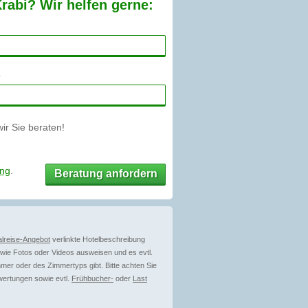
rabi? Wir helfen gerne:
r Sie beraten!
ung
.
Beratung anfordern
lreise-Angebot
verlinkte Hotelbeschreibung
ie Fotos oder Videos ausweisen und es evtl.
mer oder des Zimmertyps gibt. Bitte achten Sie
wertungen sowie evtl.
Frühbucher-
oder
Last