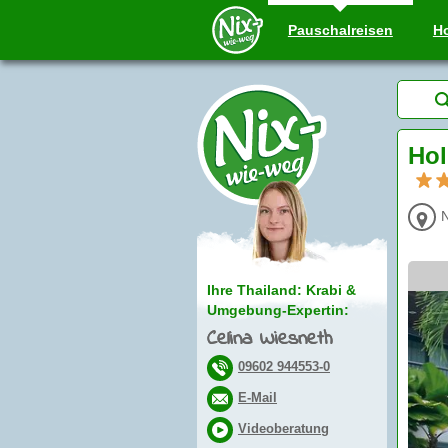
Pauschal
reisen
Ho
Hol
Ihre Thailand: Krabi &
Umgebung-Expertin:
Celina Wiesneth
09602 944553-0
E-Mail
Videoberatung