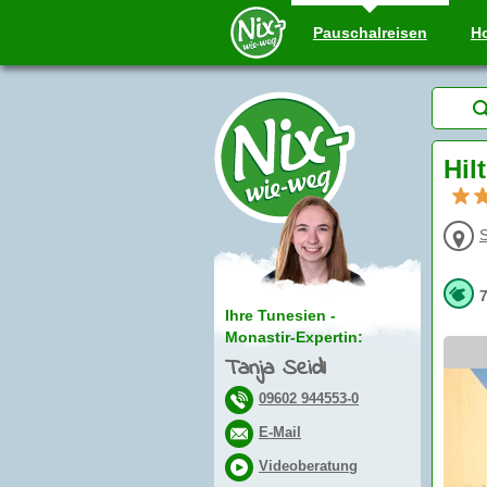
Pauschal
reisen
Ho
Hil
Ihre Tunesien -
Monastir-Expertin:
Tanja Seidl
09602 944553-0
E-Mail
Videoberatung