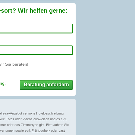
sort? Wir helfen gerne:
r Sie beraten!
ung
.
Beratung anfordern
lreise-Angebot
verlinkte Hotelbeschreibung
ie Fotos oder Videos ausweisen und es evtl.
mer oder des Zimmertyps gibt. Bitte achten Sie
wertungen sowie evtl.
Frühbucher-
oder
Last