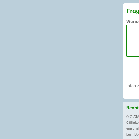
Frag
Wünsc
Infos 
Recht
© GIATA
Gültigkei
entschei
beim Buc