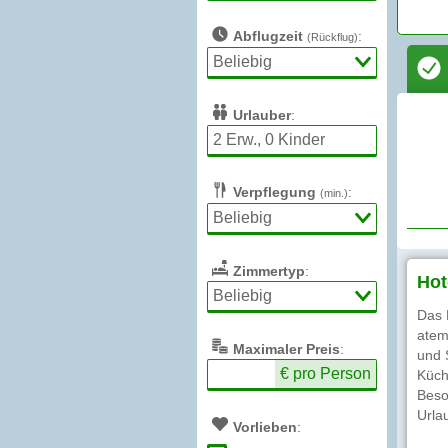
Abflugzeit
:
(Rückflug)
Urlauber
:
Verpflegung
:
(min.)
Zimmertyp
:
Hot
Das 
atem
Max
imaler
Preis
:
und 
€ pro Person
Küch
Beso
Urla
Vorlieben
: