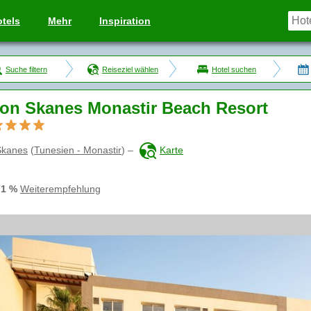
tels
Mehr
Inspiration
Suche filtern
Reiseziel wählen
Hotel suchen
ton Skanes Monastir Beach Resort
Skanes
(
Tunesien - Monastir
)
–
Karte
71 %
Weiterempfehlung