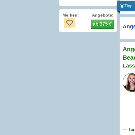
Tipp:
Merken:
Angebote:
ab 375 €
Ange
Ange
Bea
Lass
— Tan