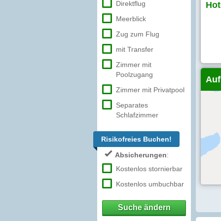
Direktflug
Hot
Meerblick
Zug zum Flug
mit Transfer
Zimmer mit
Poolzugang
Auf
Zimmer mit Privatpool
Separates
Schlafzimmer
Risikofreies Buchen!
Absicherungen
:
Kostenlos stornierbar
Kostenlos umbuchbar
Suche ändern