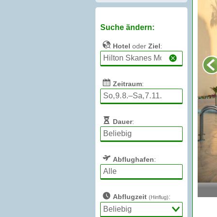
Suche ändern:
Hotel
oder
Ziel
:
Zeitraum
:
Dauer
:
Abflughafen
:
Abflugzeit
:
(Hinflug)