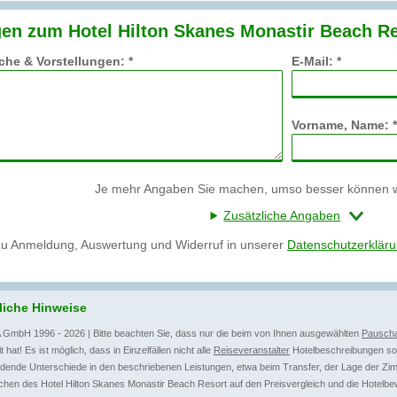
en zum Hotel Hilton Skanes Monastir Beach Re
he & Vorstellungen: *
E-Mail: *
Vorname, Name: *
Je mehr Angaben Sie machen, umso besser können wi
Zusätzliche Angaben
zu Anmeldung, Auswertung und Widerruf in unserer
Datenschutzerklär
liche Hinweise
 GmbH 1996 - 2026 | Bitte beachten Sie, dass nur die beim von Ihnen ausgewählten
Pauscha
t hat! Es ist möglich, dass in Einzelfällen nicht alle
Reiseveranstalter
Hotelbeschreibungen sow
dende Unterschiede in den beschriebenen Leistungen, etwa beim Transfer, der Lage der Zim
hen des Hotel Hilton Skanes Monastir Beach Resort auf den Preisvergleich und die Hotelbe