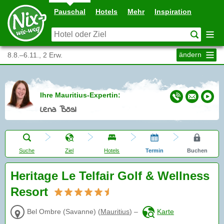
Pauschal
Hotels
Mehr
Inspiration
ändern
8.8.–6.11., 2 Erw.
Ihre Mauritius-Expertin:
Lena Bösl
Suche
Ziel
Hotels
Termin
Buchen
Heritage Le Telfair Golf & Wellness
Resort
Bel Ombre (Savanne)
(
Mauritius
)
–
Karte