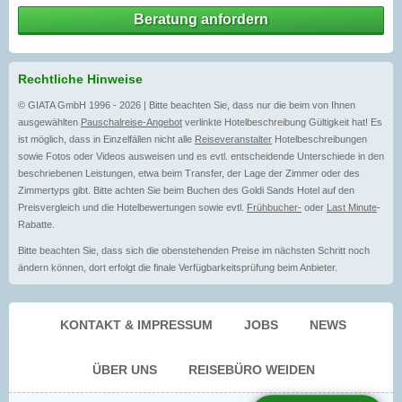
Beratung anfordern
Rechtliche Hinweise
© GIATA GmbH 1996 - 2026 | Bitte beachten Sie, dass nur die beim von Ihnen
ausgewählten
Pauschalreise-Angebot
verlinkte Hotelbeschreibung Gültigkeit hat! Es
ist möglich, dass in Einzelfällen nicht alle
Reiseveranstalter
Hotelbeschreibungen
sowie Fotos oder Videos ausweisen und es evtl. entscheidende Unterschiede in den
beschriebenen Leistungen, etwa beim Transfer, der Lage der Zimmer oder des
Zimmertyps gibt. Bitte achten Sie beim Buchen des Goldi Sands Hotel auf den
Preisvergleich und die Hotelbewertungen sowie evtl.
Frühbucher-
oder
Last Minute
-
Rabatte.
Bitte beachten Sie, dass sich die obenstehenden Preise im nächsten Schritt noch
ändern können, dort erfolgt die finale Verfügbarkeitsprüfung beim Anbieter.
KONTAKT & IMPRESSUM
JOBS
NEWS
ÜBER UNS
REISEBÜRO WEIDEN