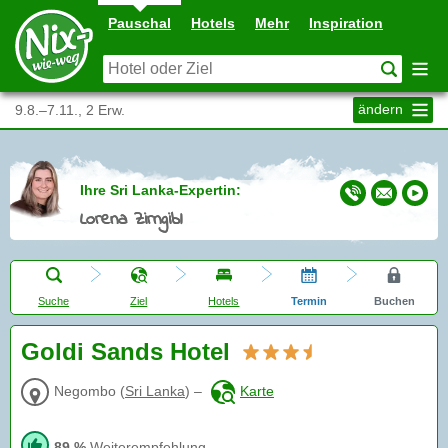
Pauschal
Hotels
Mehr
Inspiration
ändern
9.8.–7.11., 2 Erw.
Ihre Sri Lanka-Expertin:
Lorena Zirngibl
Suche
Ziel
Hotels
Termin
Buchen
Goldi Sands Hotel
Negombo
(
Sri Lanka
)
–
Karte
89 %
Weiterempfehlung