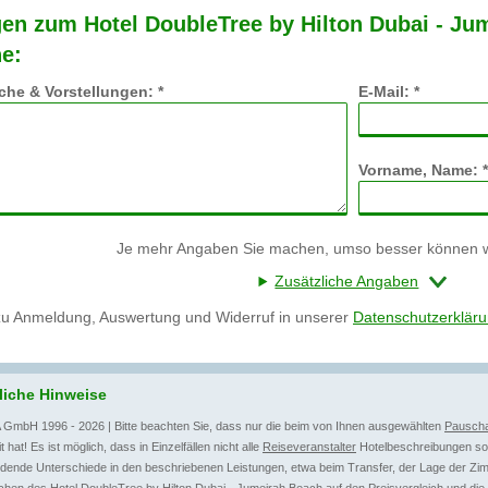
en zum Hotel DoubleTree by Hilton Dubai - Ju
e:
he & Vorstellungen: *
E-Mail: *
Vorname, Name: *
Je mehr Angaben Sie machen, umso besser können wi
Zusätzliche Angaben
zu Anmeldung, Auswertung und Widerruf in unserer
Datenschutzerklär
liche Hinweise
 GmbH 1996 - 2026 | Bitte beachten Sie, dass nur die beim von Ihnen ausgewählten
Pauscha
t hat! Es ist möglich, dass in Einzelfällen nicht alle
Reiseveranstalter
Hotelbeschreibungen sow
dende Unterschiede in den beschriebenen Leistungen, etwa beim Transfer, der Lage der Zim