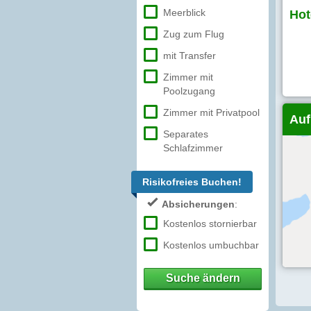
Meerblick
Hot
Zug zum Flug
mit Transfer
Zimmer mit
Poolzugang
Zimmer mit Privatpool
Auf
Separates
Schlafzimmer
Risikofreies Buchen!
Absicherungen
:
Kostenlos stornierbar
Kostenlos umbuchbar
Suche ändern