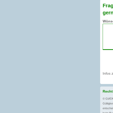
Frag
gern
Wünsc
Infos 
Recht
© GIATA
Gültigkei
entschei