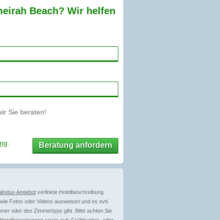
meirah Beach? Wir helfen
r Sie beraten!
ung
.
Beratung anfordern
lreise-Angebot
verlinkte Hotelbeschreibung
ie Fotos oder Videos ausweisen und es evtl.
mer oder des Zimmertyps gibt. Bitte achten Sie