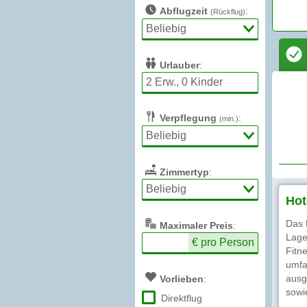
Abflugzeit
:
(Rückflug)
Urlauber
:
Verpflegung
:
(min.)
Zimmertyp
:
Hot
Das 
Max
imaler
Preis
:
Lage
€ pro Person
Fitn
umfa
ausg
Vorlieben
:
sowi
Direktflug