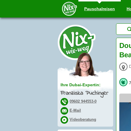
Pauschal
reisen
Ho
Dou
Be
Ihre Dubai-Expertin:
Franziska Puchinger
09602 944553-0
E-Mail
Videoberatung