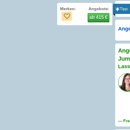
Merken:
Angebote:
Tipp:
ab 415 €
Ange
Ange
Jum
Lass
— Fra