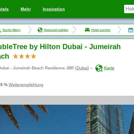
tels
Mehr
Inspiration
Suche filtern
Reiseziel wählen
Hotel suchen
bleTree by Hilton Dubai - Jumeirah
ach
Dubai - Jumeirah Beach Residence JBR
(
Dubai
)
–
Karte
75 %
Weiterempfehlung