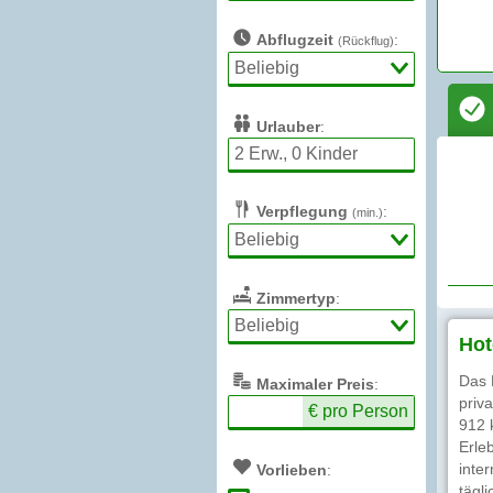
Abflugzeit
:
(Rückflug)
Urlauber
:
Verpflegung
:
(min.)
Zimmertyp
:
Hot
Das 
Max
imaler
Preis
:
priv
€ pro Person
912 
Erle
inte
Vorlieben
:
tägl