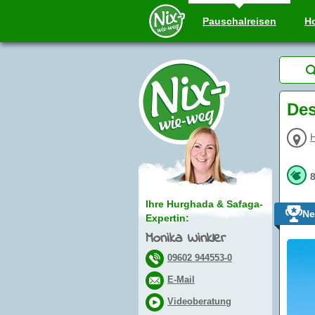
Pauschal
reisen
Ho
Des
Ihre Hurghada & Safaga-
Ne
Expertin:
Monika Winkler
09602 944553-0
E-Mail
Videoberatung