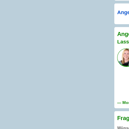
Ange
Ange
Lass
— Mon
Frag
Wünsc