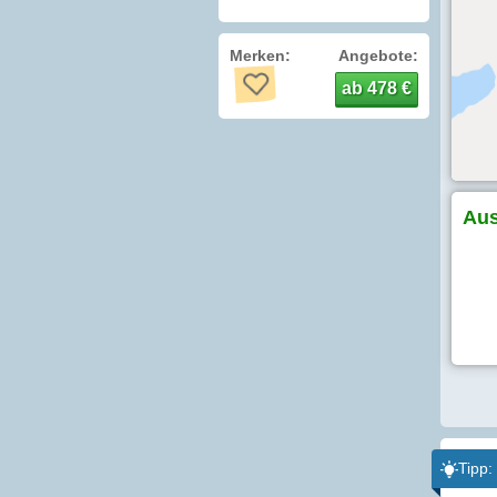
Merken:
Angebote:
ab 478 €
Aus
Tipp: