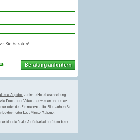
r Sie beraten!
ung
.
Beratung anfordern
lreise-Angebot
verlinkte Hotelbeschreibung
ie Fotos oder Videos ausweisen und es evtl.
mer oder des Zimmertyps gibt. Bitte achten Sie
ühbucher-
oder
Last Minute
-Rabatte.
erfolgt die finale Verfügbarkeitsprüfung beim