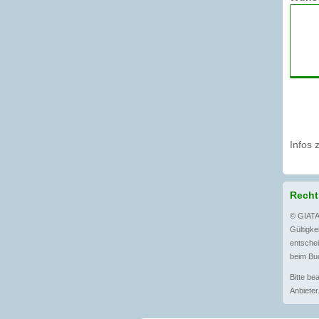
Infos 
Recht
© GIATA
Gültigkei
entschei
beim Buc
Bitte be
Anbieter