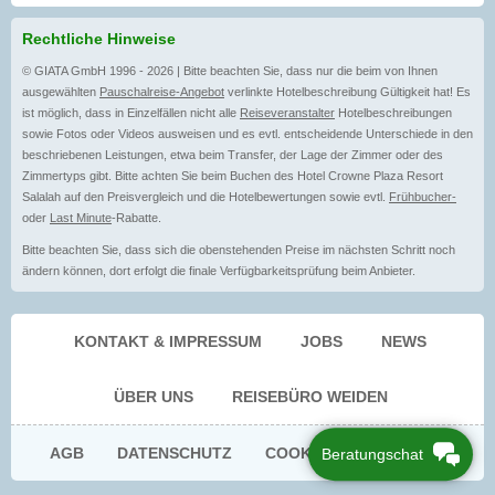
Rechtliche Hinweise
© GIATA GmbH 1996 - 2026 | Bitte beachten Sie, dass nur die beim von Ihnen
ausgewählten
Pauschalreise-Angebot
verlinkte Hotelbeschreibung Gültigkeit hat! Es
ist möglich, dass in Einzelfällen nicht alle
Reiseveranstalter
Hotelbeschreibungen
sowie Fotos oder Videos ausweisen und es evtl. entscheidende Unterschiede in den
beschriebenen Leistungen, etwa beim Transfer, der Lage der Zimmer oder des
Zimmertyps gibt. Bitte achten Sie beim Buchen des Hotel Crowne Plaza Resort
Salalah auf den Preisvergleich und die Hotelbewertungen sowie evtl.
Frühbucher-
oder
Last Minute
-Rabatte.
Bitte beachten Sie, dass sich die obenstehenden Preise im nächsten Schritt noch
ändern können, dort erfolgt die finale Verfügbarkeitsprüfung beim Anbieter.
KONTAKT & IMPRESSUM
JOBS
NEWS
ÜBER UNS
REISEBÜRO WEIDEN
AGB
DATENSCHUTZ
COOKIE EINWILLIGUNG
Beratungschat