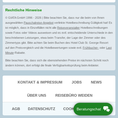
Rechtliche Hinweise
© GIATA GmbH 1996 - 2026 | Bitte beachten Sie, dass nur die beim von Ihnen
ausgewählten
Pauschalreise-Angebot
verlinkte Hotelbeschreibung Gültigkeit hat! Es
ist möglich, dass in Einzelfällen nicht alle
Reiseveranstalter
Hotelbeschreibungen
sowie Fotos oder Videos ausweisen und es evtl. entscheidende Unterschiede in den
beschriebenen Leistungen, etwa beim Transfer, der Lage der Zimmer oder des
Zimmertyps gibt. Bitte achten Sie beim Buchen des Hotel Club St. George Resort
auf den Preisvergleich und die Hotelbewertungen sowie evtl.
Frühbucher-
oder
Last
Minute
-Rabatte.
Bitte beachten Sie, dass sich die obenstehenden Preise im nächsten Schritt noch
ändern können, dort erfolgt die finale Verfügbarkeitsprüfung beim Anbieter.
KONTAKT & IMPRESSUM
JOBS
NEWS
ÜBER UNS
REISEBÜRO WEIDEN
AGB
DATENSCHUTZ
COOKIE EINWILLIGUNG
Beratungschat