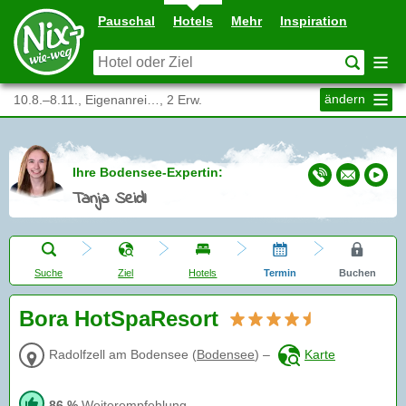
Pauschal
Hotels
Mehr
Inspiration
ändern
10.8.–8.11., Eigenanrei…, 2 Erw.
Ihre Bodensee-Expertin:
Tanja Seidl
Suche
Ziel
Hotels
Termin
Buchen
Bora HotSpaResort
Radolfzell am Bodensee
(
Bodensee
)
–
Karte
86 %
Weiterempfehlung