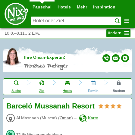
Pauschal
Hotels
Mehr
Inspiration
ändern
10.8.–8.11., 2 Erw.
Ihre Oman-Expertin:
Franziska Puchinger
Suche
Ziel
Hotels
Termin
Buchen
Barceló Mussanah Resort
Al Masnaah (Muscat)
(
Oman
)
–
Karte
71 %
Weiterempfehlung