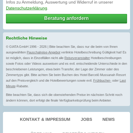
Infos zu Anmeldung, Auswertung und Widerruf in unserer
Datenschutzerklärung
.
Beratung anfordern
Rechtliche Hinweise
© GIATA GmbH 1996 - 2026 | Bitte beachten Sie, dass nur die beim von Ihnen
ausgewählten
Pauschalreise-Angebot
verlinkte Hotelbeschreibung Gültigkeit hat! Es
ist möglich, dass in Einzelfällen nicht alle
Reiseveranstalter
Hotelbeschreibungen
sowie Fotos oder Videos ausweisen und es evtl. entscheidende Unterschiede in den
beschriebenen Leistungen, etwa beim Transfer, der Lage der Zimmer oder des
Zimmertyps gibt. Bitte achten Sie beim Buchen des Hotel Barceló Mussanah Resort
auf den Preisvergleich und die Hotelbewertungen sowie evtl.
Frühbucher-
oder
Last
Minute
-Rabatte.
Bitte beachten Sie, dass sich die obenstehenden Preise im nächsten Schritt noch
ändern können, dort erfolgt die finale Verfügbarkeitsprüfung beim Anbieter.
KONTAKT & IMPRESSUM
JOBS
NEWS