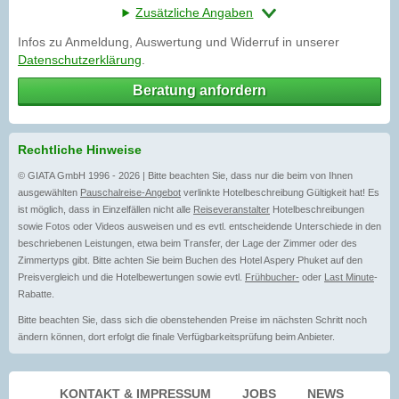
Zusätzliche Angaben
Infos zu Anmeldung, Auswertung und Widerruf in unserer
Datenschutzerklärung
.
Beratung anfordern
Rechtliche Hinweise
© GIATA GmbH 1996 - 2026 | Bitte beachten Sie, dass nur die beim von Ihnen
ausgewählten
Pauschalreise-Angebot
verlinkte Hotelbeschreibung Gültigkeit hat! Es
ist möglich, dass in Einzelfällen nicht alle
Reiseveranstalter
Hotelbeschreibungen
sowie Fotos oder Videos ausweisen und es evtl. entscheidende Unterschiede in den
beschriebenen Leistungen, etwa beim Transfer, der Lage der Zimmer oder des
Zimmertyps gibt. Bitte achten Sie beim Buchen des Hotel Aspery Phuket auf den
Preisvergleich und die Hotelbewertungen sowie evtl.
Frühbucher-
oder
Last Minute
-
Rabatte.
Bitte beachten Sie, dass sich die obenstehenden Preise im nächsten Schritt noch
ändern können, dort erfolgt die finale Verfügbarkeitsprüfung beim Anbieter.
KONTAKT & IMPRESSUM
JOBS
NEWS