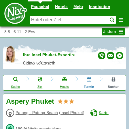
Pauschal
Hotels
Mehr
Inspiration
ändern
8.8.–6.11., 2 Erw.
Ihre Insel Phuket-Expertin:
Celina Wiesneth
Suche
Ziel
Hotels
Termin
Buchen
Aspery Phuket
Patong - Patong Beach
(
Insel Phuket
)
–
Karte
100 %
Weiterempfehlung