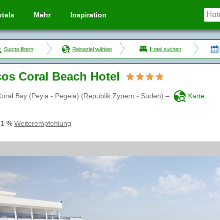
tels
Mehr
Inspiration
Suche filtern
Reiseziel wählen
Hotel suchen
os Coral Beach Hotel
oral Bay (Peyia - Pegeia)
(
Republik Zypern - Süden
)
–
Karte
71 %
Weiterempfehlung