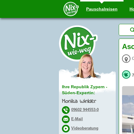
Pauschal
reisen
Ho
Asc
C
Ihre Republik Zypern -
Süden-Expertin:
Monika Winkler
09602 944553-0
E-Mail
Videoberatung