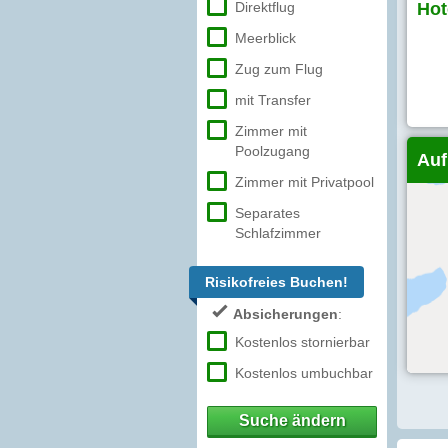
Direktflug
Hot
Meerblick
Zug zum Flug
mit Transfer
Zimmer mit
Poolzugang
Auf
Zimmer mit Privatpool
Separates
Schlafzimmer
Risikofreies Buchen!
Absicherungen
:
Kostenlos stornierbar
Kostenlos umbuchbar
Suche ändern