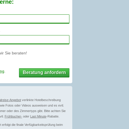
erne:
r Sie beraten!
ung
.
Beratung anfordern
lreise-Angebot
verlinkte Hotelbeschreibung
ie Fotos oder Videos ausweisen und es evtl.
mer oder des Zimmertyps gibt. Bitte achten Sie
vtl.
Frühbucher-
oder
Last Minute
-Rabatte.
erfolgt die finale Verfügbarkeitsprüfung beim