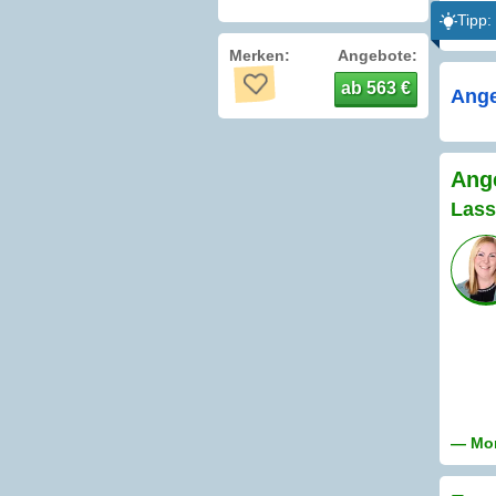
Tipp:
Merken:
Angebote:
ab 563 €
Ange
Ange
Lass
— Mon