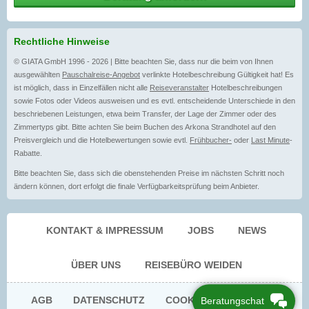
Rechtliche Hinweise
© GIATA GmbH 1996 - 2026 | Bitte beachten Sie, dass nur die beim von Ihnen
ausgewählten
Pauschalreise-Angebot
verlinkte Hotelbeschreibung Gültigkeit hat! Es
ist möglich, dass in Einzelfällen nicht alle
Reiseveranstalter
Hotelbeschreibungen
sowie Fotos oder Videos ausweisen und es evtl. entscheidende Unterschiede in den
beschriebenen Leistungen, etwa beim Transfer, der Lage der Zimmer oder des
Zimmertyps gibt. Bitte achten Sie beim Buchen des Arkona Strandhotel auf den
Preisvergleich und die Hotelbewertungen sowie evtl.
Frühbucher-
oder
Last Minute
-
Rabatte.
Bitte beachten Sie, dass sich die obenstehenden Preise im nächsten Schritt noch
ändern können, dort erfolgt die finale Verfügbarkeitsprüfung beim Anbieter.
KONTAKT & IMPRESSUM
JOBS
NEWS
ÜBER UNS
REISEBÜRO WEIDEN
AGB
DATENSCHUTZ
COOKIE EINWILLIGUNG
Beratungschat