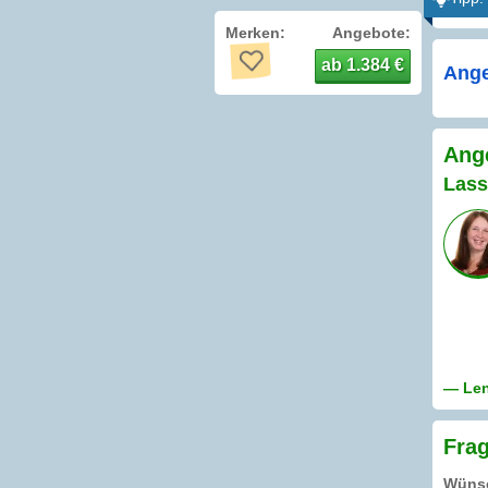
Merken:
Angebote:
ab 1.384 €
Ange
Ange
Lass
— Len
Frag
Wünsc