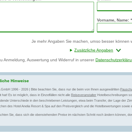
Vorname, Name: *
Je mehr Angaben Sie machen, umso besser können wi
Zusätzliche Angaben
zu Anmeldung, Auswertung und Widerruf in unserer
Datenschutzerklär
liche Hinweise
 GmbH 1996 - 2026 | Bitte beachten Sie, dass nur die beim von Ihnen ausgewählten
Pauscha
t hat! Es ist möglich, dass in Einzelfällen nicht alle
Reiseveranstalter
Hotelbeschreibungen sow
dende Unterschiede in den beschriebenen Leistungen, etwa beim Transfer, der Lage der Zim
hen des Hotel Anelia Resort & Spa auf den Preisvergleich und die Hotelbewertungen sowie e
achten Sie, dass sich die obenstehenden Preise im nächsten Schritt noch ändern können, dort 
.