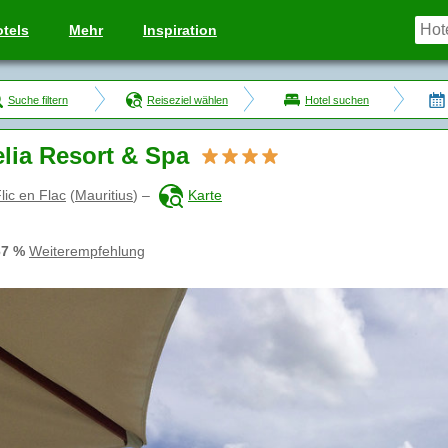
tels
Mehr
Inspiration
Suche filtern
Reiseziel wählen
Hotel suchen
lia Resort & Spa
lic en Flac
(
Mauritius
)
–
Karte
67 %
Weiterempfehlung