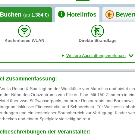
Buchen
Hotelinfos
Bewer
(ab
1.384 €
)
Kostenloses WLAN
Direkte Strandlage
Weitere Ausstattungsmerkmale
el Zusammenfassung:
Anelia Resort & Spa liegt an der Westküste von Mauritius und bietet ei
in der Nähe des Ortszentrums von Flic en Flac. Mit 150 Zimmern in ein
Hotel über zwei Süßwasserpools, mehrere Restaurants und Bars sowie ei
tangebot inklusive Fitnessstudio und Schnorcheln. Für Wellnessliebhab
ndungen und ein kostenloser Saunabereich zur Verfügung. Kinder wer
erbecken und einem Spielplatz vielseitig betreut.
elbeschreibungen der Veranstalter: