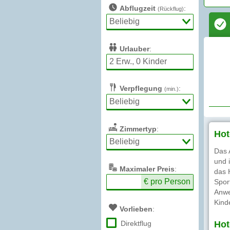
Abflugzeit
:
(Rückflug)
Urlauber
:
Verpflegung
:
(min.)
Zimmertyp
:
Hot
Das 
und 
Max
imaler
Preis
:
das 
€ pro Person
Spor
Anwe
Kind
Vorlieben
:
Direktflug
Hot