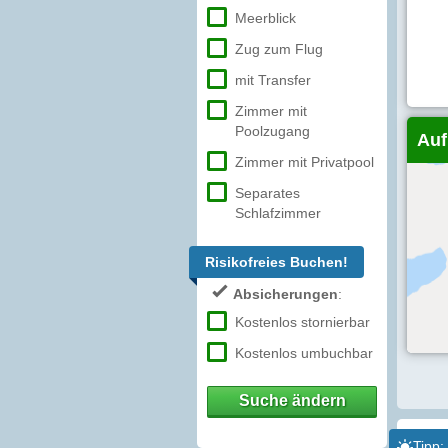
Meerblick
Zug zum Flug
mit Transfer
Zimmer mit
Poolzugang
Auf
Zimmer mit Privatpool
Separates
Schlafzimmer
Risikofreies Buchen!
Absicherungen
:
Kostenlos stornierbar
Kostenlos umbuchbar
Suche ändern
Tipp: