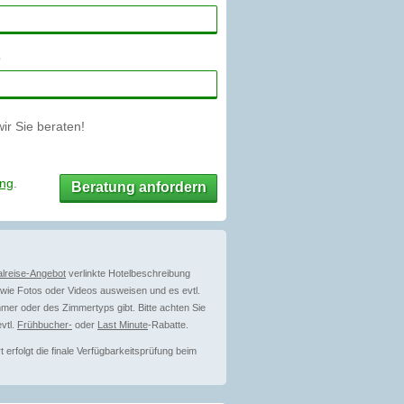
r Sie beraten!
ung
.
Beratung anfordern
lreise-Angebot
verlinkte Hotelbeschreibung
ie Fotos oder Videos ausweisen und es evtl.
mer oder des Zimmertyps gibt. Bitte achten Sie
vtl.
Frühbucher-
oder
Last Minute
-Rabatte.
erfolgt die finale Verfügbarkeitsprüfung beim