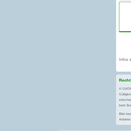
Infos 
Recht
© GIATA
Gültigkei
entschei
beim Buc
Bitte be
Anbieter