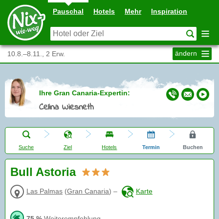
Pauschal
Hotels
Mehr
Inspiration
ändern
10.8.–8.11., 2 Erw.
Ihre Gran Canaria-Expertin:
Celina Wiesneth
Suche
Ziel
Hotels
Termin
Buchen
Bull Astoria
Las Palmas
(
Gran Canaria
)
–
Karte
75 %
Weiterempfehlung