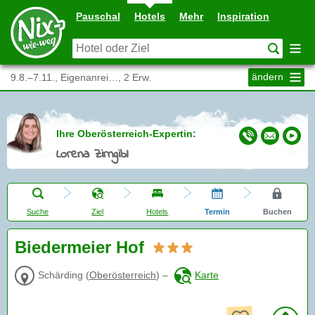
Pauschal
Hotels
Mehr
Inspiration
ändern
9.8.–7.11., Eigenanrei…, 2 Erw.
Ihre Oberösterreich-Expertin:
Lorena Zirngibl
Suche
Ziel
Hotels
Termin
Buchen
Biedermeier Hof
Schärding
(
Oberösterreich
)
–
Karte