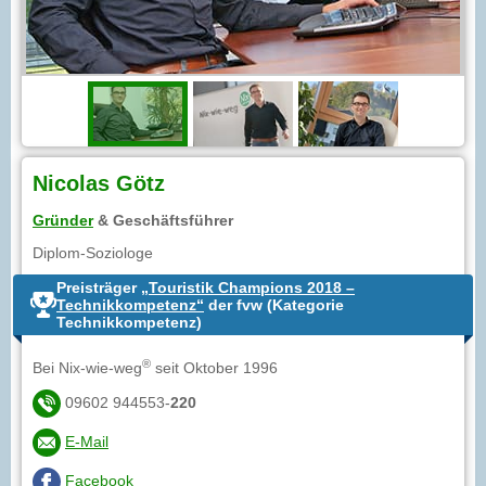
Nicolas Götz
Gründer
& Geschäftsführer
Diplom-Soziologe
Preisträger
„Touristik Champions 2018 –
Technikkompetenz“
der fvw (Kategorie
Technikkompetenz)
®
Bei Nix-wie-weg
seit Oktober 1996
09602 944553-
220
E-Mail
Facebook