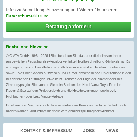
Infos zu Anmeldung, Auswertung und Widerruf in unserer
Datenschutzerklärung
.
Beratung anfordern
Rechtliche Hinweise
© GIATA GmbH 1996 - 2026 | Bitte beachten Sie, dass nur die beim von Ihnen
ausgewählten
Pauschalreise-Angebot
verlinkte Hotelbeschreibung Gültigkeit hat! Es
ist möglich, dass in Einzelfällen nicht alle
Reiseveranstalter
Hotelbeschreibungen
sowie Fotos oder Videos ausweisen und es evtl. entscheidende Unterschiede in den
beschriebenen Leistungen, etwa beim Transfer, der Lage der Zimmer oder des
Zimmertyps gibt. Bitte achten Sie beim Buchen des Hotel Nana Royal Premium
Resort & Spa auf den Preisvergleich und die Hotelbewertungen sowie evtl.
Frühbucher-
oder
Last Minute
-Rabatte.
Bitte beachten Sie, dass sich die obenstehenden Preise im nächsten Schritt noch
ändern können, dort erfolgt die finale Verfügbarkeitsprüfung beim Anbieter.
KONTAKT & IMPRESSUM
JOBS
NEWS