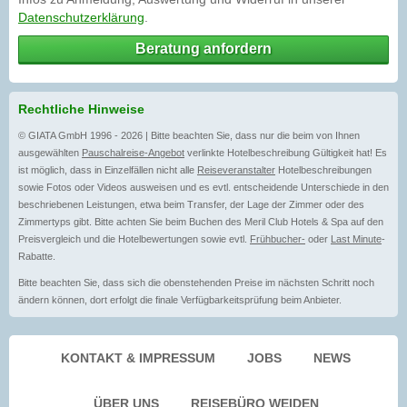
Datenschutzerklärung
.
Beratung anfordern
Rechtliche Hinweise
© GIATA GmbH 1996 - 2026 | Bitte beachten Sie, dass nur die beim von Ihnen
ausgewählten
Pauschalreise-Angebot
verlinkte Hotelbeschreibung Gültigkeit hat! Es
ist möglich, dass in Einzelfällen nicht alle
Reiseveranstalter
Hotelbeschreibungen
sowie Fotos oder Videos ausweisen und es evtl. entscheidende Unterschiede in den
beschriebenen Leistungen, etwa beim Transfer, der Lage der Zimmer oder des
Zimmertyps gibt. Bitte achten Sie beim Buchen des Meril Club Hotels & Spa auf den
Preisvergleich und die Hotelbewertungen sowie evtl.
Frühbucher-
oder
Last Minute
-
Rabatte.
Bitte beachten Sie, dass sich die obenstehenden Preise im nächsten Schritt noch
ändern können, dort erfolgt die finale Verfügbarkeitsprüfung beim Anbieter.
KONTAKT & IMPRESSUM
JOBS
NEWS
ÜBER UNS
REISEBÜRO WEIDEN