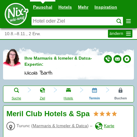
Pauschal
Hotels
Mehr
Inspiration
ändern
10.8.–8.11., 2 Erw.
Ihre Marmaris & Icmeler & Datca-
Expertin:
Nicola Barth
Suche
Ziel
Hotels
Termin
Buchen
Meril Club Hotels & Spa
Turunc
(
Marmaris & Icmeler & Datca
)
–
Karte