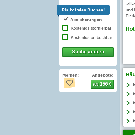
will
Risikofreies Buchen!
und 
Einr
Absicherungen
:
Kostenlos stornierbar
Hot
Kostenlos umbuchbar
Suche ändern
Häu
Merken:
Angebote:
ab 156 €