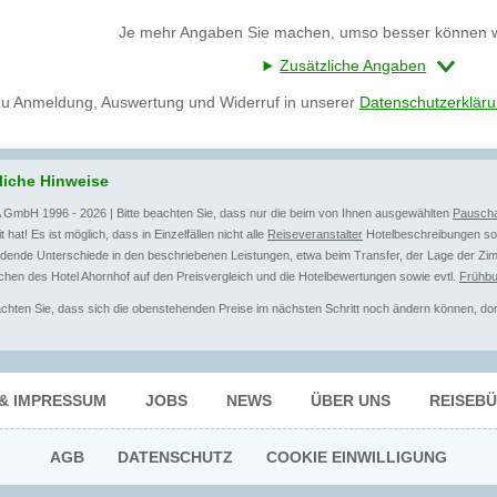
Je mehr Angaben Sie machen, umso besser können wi
Zusätzliche Angaben
zu Anmeldung, Auswertung und Widerruf in unserer
Datenschutzerklär
liche Hinweise
 GmbH 1996 - 2026 | Bitte beachten Sie, dass nur die beim von Ihnen ausgewählten
Pauscha
t hat! Es ist möglich, dass in Einzelfällen nicht alle
Reiseveranstalter
Hotelbeschreibungen sow
dende Unterschiede in den beschriebenen Leistungen, etwa beim Transfer, der Lage der Zim
hen des Hotel Ahornhof auf den Preisvergleich und die Hotelbewertungen sowie evtl.
Frühbu
achten Sie, dass sich die obenstehenden Preise im nächsten Schritt noch ändern können, dort 
.
& IMPRESSUM
JOBS
NEWS
ÜBER UNS
REISEB
AGB
DATENSCHUTZ
COOKIE EINWILLIGUNG