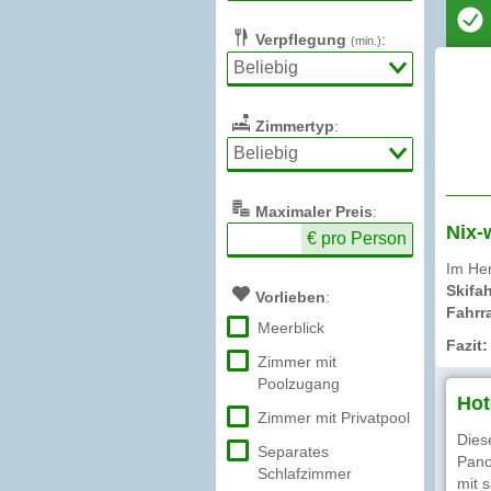
Verpflegung
:
(min.)
Zimmertyp
:
Max
imaler
Preis
:
Nix-
€ pro Person
Im Her
Skifah
Vorlieben
:
Fahrr
Meerblick
Fazit
Zimmer mit
Poolzugang
Hot
Zimmer mit Privatpool
Dies
Separates
Pano
Schlafzimmer
mit 