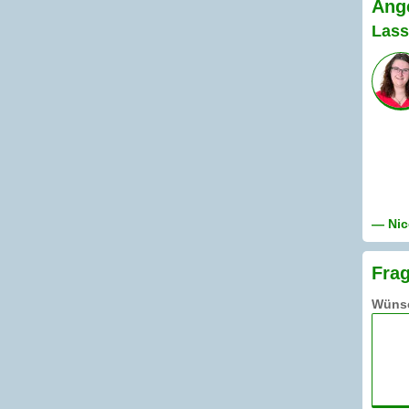
Ange
Lass
— Nic
Frag
Wünsc