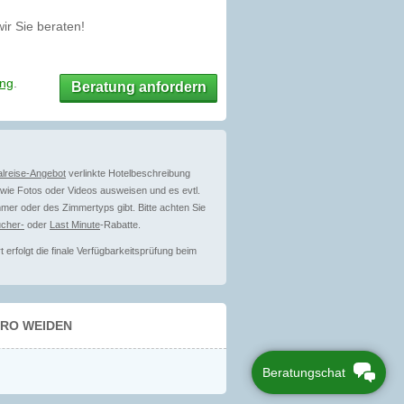
r Sie beraten!
ung
.
Beratung anfordern
lreise-Angebot
verlinkte Hotelbeschreibung
ie Fotos oder Videos ausweisen und es evtl.
mer oder des Zimmertyps gibt. Bitte achten Sie
cher-
oder
Last Minute
-Rabatte.
erfolgt die finale Verfügbarkeitsprüfung beim
ÜRO WEIDEN
Beratungschat