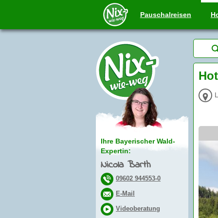
Pauschal
reisen
Ho
Hot
L
Ihre Bayerischer Wald-
Expertin:
Nicola Barth
09602 944553-0
E-Mail
Videoberatung