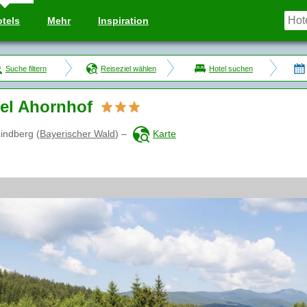
tels
Mehr
Inspiration
Suche filtern
Reiseziel wählen
Hotel suchen
el Ahornhof
indberg
(
Bayerischer Wald
)
–
Karte