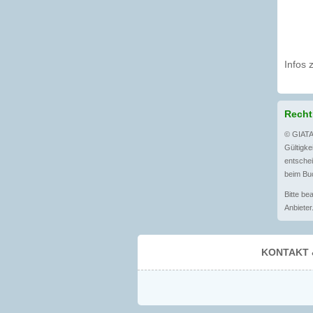
Infos 
Recht
© GIATA
Gültigkei
entschei
beim Buc
Bitte be
Anbieter
KONTAKT 