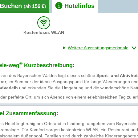
Buchen
Hotelinfos
(ab
156 €
)
Kostenloses WLAN
Weitere Ausstattungsmerkmale
®
wie-weg
Kurzbeschreibung:
zen des Bayerischen Waldes liegt dieses schöne
Sport- und Aktivhot
rer
, im Sommer der ideale Ausgangspunkt für lange Wanderungen und 
adverleih
und erkunden Sie die Umgebung und die wunderschöne Natu
:
der perfekte Ort, um sich Abends von einem erlebnisreichen Tag zu er
el Zusammenfassung:
es Hotel liegt ruhig am Ortsrand in Lindberg, umgeben vom Bayerische
ramalage. Für Komfort sorgen kostenfreies WLAN, ein Restaurant und 
saisonalem Außenpool. Familien sind durch zahlreiche Kinderangebote w