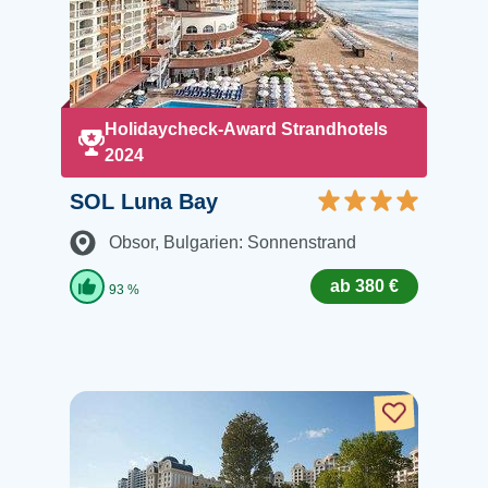
Holidaycheck-Award Strandhotels
2024
SOL Luna Bay
Obsor
, Bulgarien: Sonnenstrand
ab 380 €
93 %