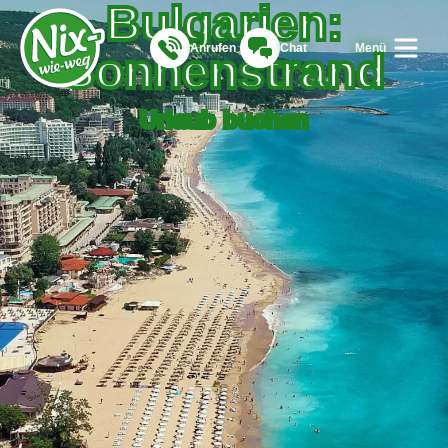
Bulgarien:
Anrufen
Chat
Menü
Sonnenstrand
Urlaub buchen