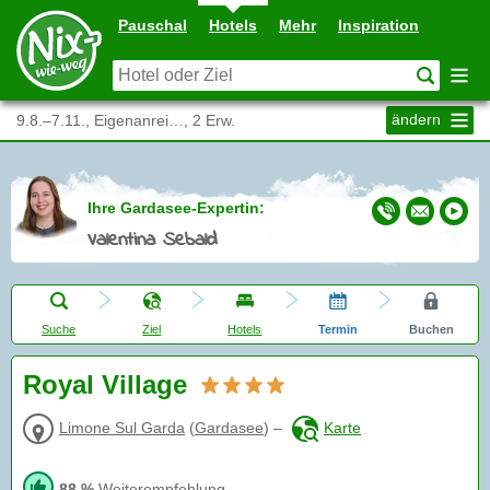
Pauschal
Hotels
Mehr
Inspiration
ändern
9.8.–7.11., Eigenanrei…, 2 Erw.
Ihre Gardasee-Expertin:
Valentina Sebald
Suche
Ziel
Hotels
Termin
Buchen
Royal Village
Limone Sul Garda
(
Gardasee
)
–
Karte
88 %
Weiterempfehlung