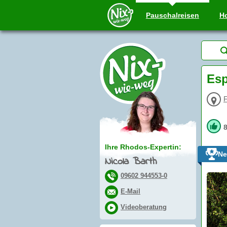
Pauschal
reisen
Ho
Esp
F
Ihre Rhodos-Expertin:
Ne
Nicola Barth
09602 944553-0
E-Mail
Videoberatung