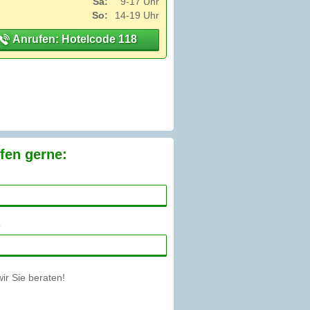
Sa:
9-17 Uhr
So:
14-19 Uhr
Anrufen: Hotelcode 118
fen gerne:
r Sie beraten!