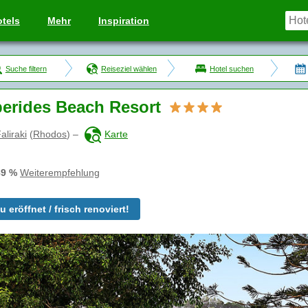
tels
Mehr
Inspiration
Suche filtern
Reiseziel wählen
Hotel suchen
erides Beach Resort
aliraki
(
Rhodos
)
–
Karte
89 %
Weiterempfehlung
u eröffnet / frisch renoviert!