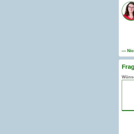
— Nic
Frag
Wünsc