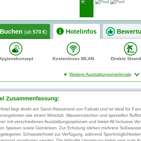
Buchen
Hotelinfos
Bewert
(ab
570 €
)
Hygienekonzept
Kostenloses WLAN
Direkte Stran
Weitere Ausstattungsmerkmale
el Zusammenfassung:
Hotel liegt direkt am Sand-/Kiesstrand von Faliraki und ist ideal für F
erangeboten wie einem Miniclub, Wasserrutschen und speziellen Buffet
er mit verschiedenen Ausstattungsoptionen und bietet All Inclusive Ver
len Speisen sowie Getränken. Zur Erholung stehen mehrere Süßwasser
gelegenen Schwesterhotel zur Verfügung, während Sportmöglichkeiten 
ersport angeboten werden. Die lebhafte Umgebung bietet eine gute 