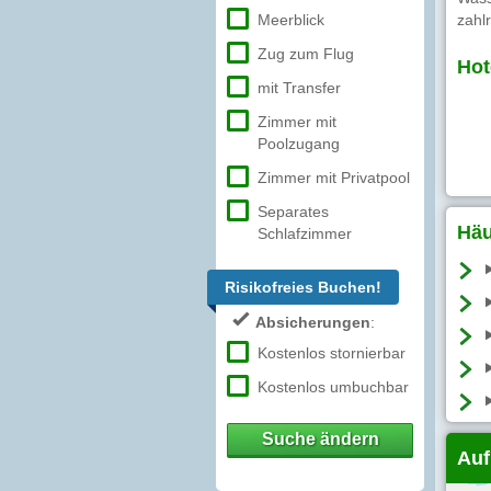
Meerblick
zahlr
Zug zum Flug
Hot
mit Transfer
Zimmer mit
Poolzugang
Zimmer mit Privatpool
Separates
Häu
Schlafzimmer
Risikofreies Buchen!
Absicherungen
:
Kostenlos stornierbar
Kostenlos umbuchbar
Suche ändern
Auf