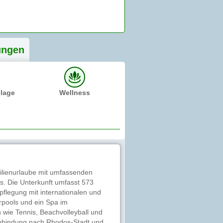
ung
en
dlage
Wellness
amilienurlaube mit umfassenden
s. Die Unterkunft umfasst 573
pflegung mit internationalen und
pools und ein Spa im
wie Tennis, Beachvolleyball und
Anbindung nach Rhodos-Stadt und