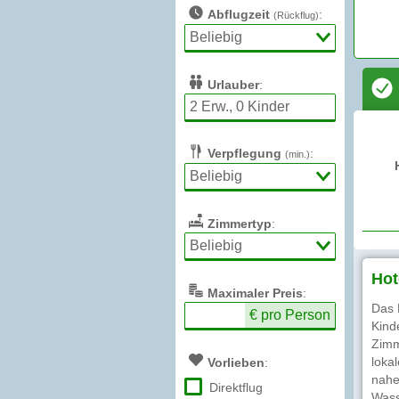
Abflugzeit
:
(Rückflug)
Urlauber
:
Verpflegung
:
(min.)
Zimmertyp
:
Hot
Max
imaler
Preis
:
Das 
€ pro Person
Kind
Zimm
loka
Vorlieben
:
nahe
Direktflug
Wass