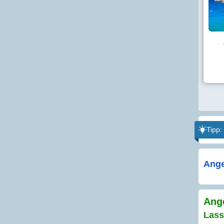
Tipp:
Ange
Ange
Lass