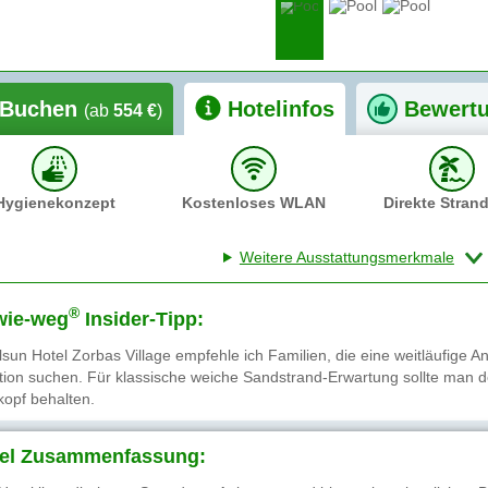
Buchen
Hotelinfos
Bewert
(ab
554 €
)
Hygienekonzept
Kostenloses WLAN
Direkte Stran
Weitere Ausstattungsmerkmale
®
wie-weg
Insider-Tipp:
lsun Hotel Zorbas Village empfehle ich Familien, die eine weitläufige 
ion suchen. Für klassische weiche Sandstrand-Erwartung sollte man de
kopf behalten.
el Zusammenfassung: