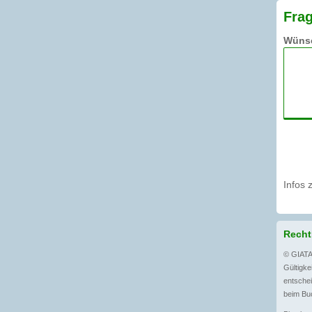
Frag
Wünsc
Infos 
Recht
© GIATA
Gültigkei
entschei
beim Buc