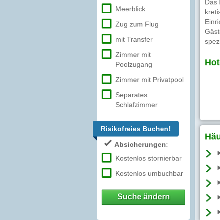
Das 
Meerblick
kret
Einr
Zug zum Flug
Gäst
mit Transfer
spez
Zimmer mit
Hot
Poolzugang
Zimmer mit Privatpool
Separates
Schlafzimmer
Risikofreies Buchen!
Häu
Absicherungen
:
Kostenlos stornierbar
Kostenlos umbuchbar
Suche ändern