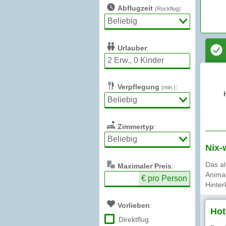
Abflugzeit
:
(Rückflug)
Urlauber
:
Verpflegung
:
(min.)
Zimmertyp
:
Nix-
Das al
Max
imaler
Preis
:
Animat
€ pro Person
Hinter
Vorlieben
:
Hot
Direktflug