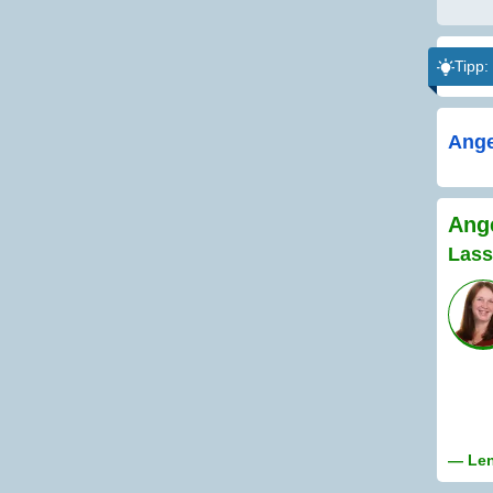
Tipp:
Ange
Ange
Lass
— Len