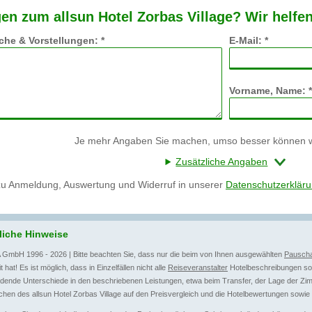
en zum allsun Hotel Zorbas Village? Wir helfe
he & Vorstellungen: *
E-Mail: *
Vorname, Name: *
Je mehr Angaben Sie machen, umso besser können wi
Zusätzliche Angaben
zu Anmeldung, Auswertung und Widerruf in unserer
Datenschutzerklär
liche Hinweise
 GmbH 1996 - 2026 | Bitte beachten Sie, dass nur die beim von Ihnen ausgewählten
Pauscha
t hat! Es ist möglich, dass in Einzelfällen nicht alle
Reiseveranstalter
Hotelbeschreibungen sow
dende Unterschiede in den beschriebenen Leistungen, etwa beim Transfer, der Lage der Zim
hen des allsun Hotel Zorbas Village auf den Preisvergleich und die Hotelbewertungen sowie 