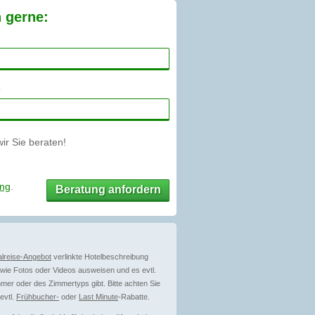
n gerne:
r Sie beraten!
ung
.
Beratung anfordern
lreise-Angebot
verlinkte Hotelbeschreibung
ie Fotos oder Videos ausweisen und es evtl.
mer oder des Zimmertyps gibt. Bitte achten Sie
evtl.
Frühbucher-
oder
Last Minute
-Rabatte.