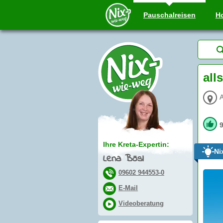
Pauschal
reisen
Ho
all
A
Ihre Kreta-Expertin:
Ni
Lena Bösl
09602 944553-0
E-Mail
Videoberatung