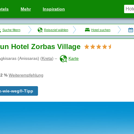
tels
Mehr
Inspiration
Suche filtern
Reiseziel wählen
Hotel suchen
sun Hotel Zorbas Village
gkisaras (Anissaras)
(
Kreta
)
–
Karte
92 %
Weiterempfehlung
x-wie-weg®-Tipp